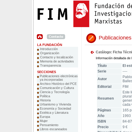
Publicaciones
LA FUNDACIÓN
Introducción
Catálogo: Ficha Técni
Organización
Contacto y localización
Información detallada de l
Memoria de actividades
Transparencia
Título
El est
Serie
----
SECCIONES
Publicaciones electrónicas
Pablo
Autor
ya incorporadas
Balle
Archivo Histórico del PCE
Editorial
FIM
Comunicación y Cultura
Ciencia y Tecnología
Este 
Política
plural
Resumen
Historia
genera
Urbanismo y Vivienda
cada 
Economía y Sociedad
Páginas
165 p
Estética y Literatura
Año
1993
Europa
Mujer
ISBN
84-87
Pensamiento
Precio
9 €
Libros escaneados